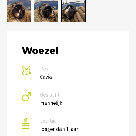
Woezel
Ras
Cavia
Geslacht
mannelijk
Leeftijd
Jonger dan 1 jaar