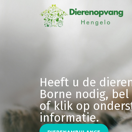
Heeft u de dier
Borne nodig, bel
of klik op onder
informatie.
DIERENAMBULANCE