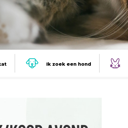
kat
Ik zoek een hond