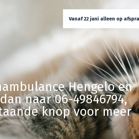
Vanaf 22 juni alleen op afspr
enambulance Hengelo en
 dan naar 06-49846794,
staande knop voor meer