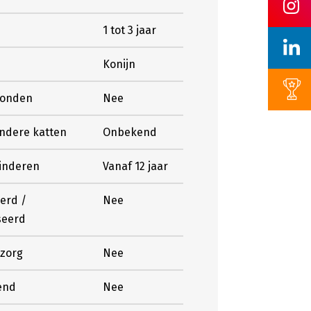
1 tot 3 jaar
Konijn
honden
Nee
andere katten
Onbekend
kinderen
Vanaf 12 jaar
erd /
Nee
seerd
 zorg
Nee
end
Nee