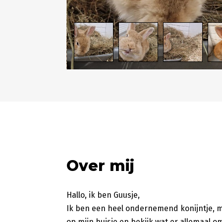
Over mij
Hallo, ik ben Guusje,
Ik ben een heel ondernemend konijntje, mi
op mijn huisje en bekijk wat er allemaal 