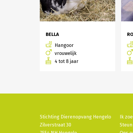
BELLA
RO
Hangoor
vrouwelijk
4 tot 8 jaar
Stichting Dierenopvang Hengelo
Ik zoe
Zilverstraat 30
Steun
7554 NH Hengelo
Ons o