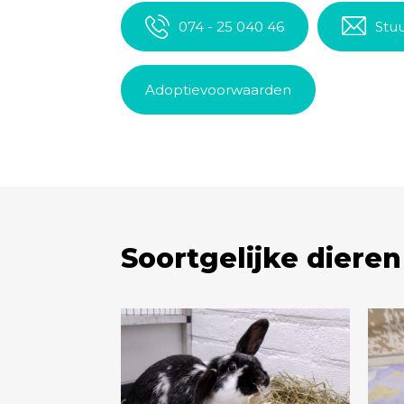
074 - 25 040 46
Stuu
Adoptievoorwaarden
Soortgelijke dieren