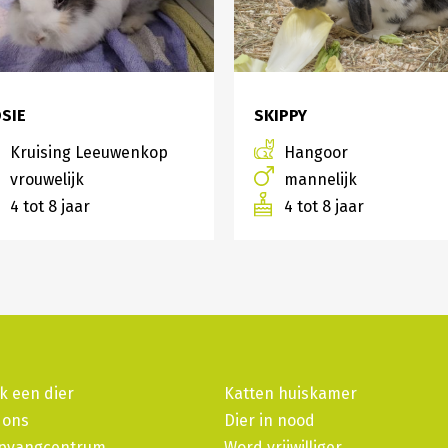
SIE
SKIPPY
Kruising Leeuwenkop
Hangoor
vrouwelijk
mannelijk
4 tot 8 jaar
4 tot 8 jaar
k een dier
Katten huiskamer
 ons
Dier in nood
pvangcentrum
Word vrijwilliger