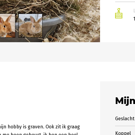
1
Mij
Geslacht
jn hobby is graven. Ook zit ik graag
Koppel
om me heen gebeurt, ik ben een heel