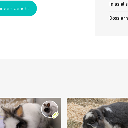
In asiel 
r een bericht
Dossier