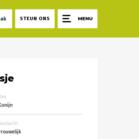
STEUN ONS
aak
sje
Ras
Konijn
Geslacht
vrouwelijk