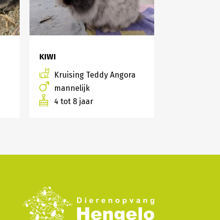
KIWI
LOEKIE
Kruising Teddy Angora
Cavia Gl
mannelijk
manneli
4 tot 8 jaar
1 tot 3 ja