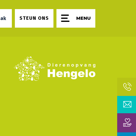
STEUN ONS
aak