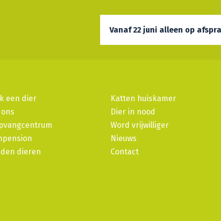
Vanaf 22 juni alleen op afspr
k een dier
Katten huiskamer
 ons
Dier in nood
pvangcentrum
Word vrijwilliger
npension
Nieuws
den dieren
Contact