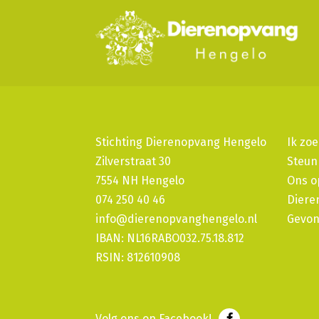
Stichting Dierenopvang Hengelo
Ik zoe
Zilverstraat 30
Steun
7554 NH Hengelo
Ons o
074 250 40 46
Diere
info@dierenopvanghengelo.nl
Gevon
IBAN: NL16RABO032.75.18.812
RSIN: 812610908
Volg ons op Facebook!