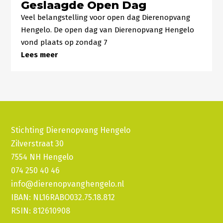
Geslaagde Open Dag
Veel belangstelling voor open dag Dierenopvang
Hengelo. De open dag van Dierenopvang Hengelo
vond plaats op zondag 7
Lees meer
Stichting Dierenopvang Hengelo
Zilverstraat 30
7554 NH Hengelo
074 250 40 46
info@dierenopvanghengelo.nl
IBAN: NL16RABO032.75.18.812
RSIN: 812610908